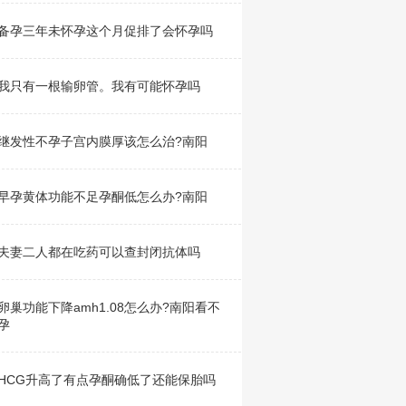
备孕三年未怀孕这个月促排了会怀孕吗
我只有一根输卵管。我有可能怀孕吗
继发性不孕子宫内膜厚该怎么治?南阳
早孕黄体功能不足孕酮低怎么办?南阳
夫妻二人都在吃药可以查封闭抗体吗
卵巢功能下降amh1.08怎么办?南阳看不
孕
HCG升高了有点孕酮确低了还能保胎吗