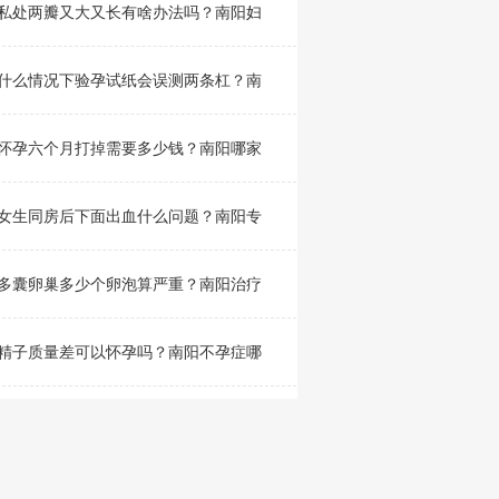
私处两瓣又大又长有啥办法吗？南阳妇
什么情况下验孕试纸会误测两条杠？南
怀孕六个月打掉需要多少钱？南阳哪家
女生同房后下面出血什么问题？南阳专
多囊卵巢多少个卵泡算严重？南阳治疗
精子质量差可以怀孕吗？南阳不孕症哪