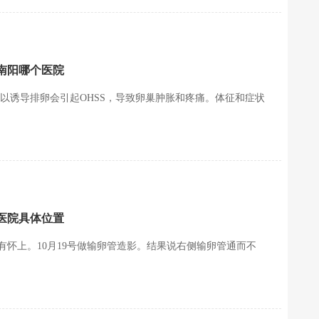
南阳哪个医院
育药以诱导排卵会引起OHSS，导致卵巢肿胀和疼痛。体征和症状
医院具体位置
怀上。10月19号做输卵管造影。结果说右侧输卵管通而不