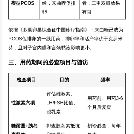
瘦型PCOS
经，来曲唑促排
者，二甲双胍效果
卵
有限
依据《多囊卵巢综合征中国诊疗指南》：来曲唑已成为
PCOS促排卵的一线用药，排卵率和活产率优于克罗米
芬，且对子宫内膜和宫颈黏液影响更小。
三、用药期间的必查项目与随访
检查项目
目的
频率
评估雄激素、
用药前、用药3-6
性激素六项
LH/FSH比值、
个月后复查
泌乳素
糖耐量+胰岛
排查胰岛素抵抗
初诊必查，每年