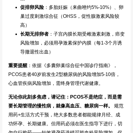
促排卵风险
：多胎妊娠（来曲唑约5%-10%）、卵
巢过度刺激综合征（OHSS，促性腺激素风险较
高）
长期无排卵者
：子宫内膜长期受雌激素刺激，癌变
风险增加，必须用孕激素保护内膜（每1-3个月诱
导撤退性出血）
重要提醒
：依据《多囊卵巢综合征中国诊疗指南》，
PCOS患者40岁前发生2型糖尿病的风险增加5-10倍，
心血管疾病风险增加，需终身管理代谢健康。
无论你此刻多焦虑，请记住：PCOS不是绝症，而是需
要长期管理的慢性病，就像高血压、糖尿病一样。
规范
用药+生活方式干预，绝大多数患者都能规律月经、成
功怀孕、长期健康。但用药必须在医生指导下进行，切
勿自行购药——短效避孕药选错可能血栓风险增加，促