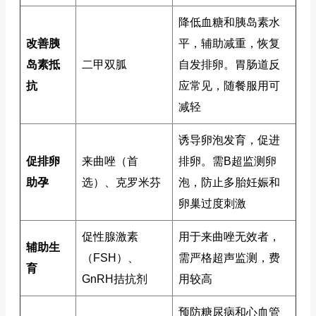
降低血糖和胰岛素水
改善胰
平，辅助减重，恢复
岛素抵
二甲双胍
自发排卵。胃肠道反
抗
应常见，随餐服用可
减轻
诱导卵泡发育，促进
促排卵
来曲唑（首
排卵。需B超监测卵
助孕
选）、克罗米芬
泡，防止多胎妊娠和
卵巢过度刺激
促性腺激素
用于来曲唑无效者，
辅助生
（FSH）、
需严格超声监测，费
育
GnRH拮抗剂
用较高
预防糖尿病和心血管