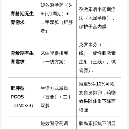
短效避孕药（3-
孕激素后半周期疗
育龄期无生
6个月周期）+
法（地屈孕酮），
育需求
二甲双胍（肥胖
保护子宫内膜
者）
克罗米芬（二
育龄期有生
来曲唑促排卵
线）、促性腺激素
育需求
（一线方案）
注射（三线）、试
管婴儿
减重5%-10%可恢
肥胖型
生活方式减重
复自发排卵，药物
PCOS
（首要）+ 二甲
效果随体重下降而
（BMI≥28）
双胍
增强
短效避孕药调
胰岛素抵抗不明显