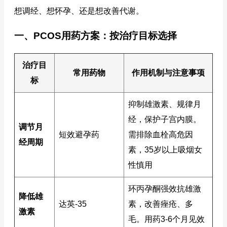
想调经、想怀孕、还是想改善代谢。
一、PCOS用药方案：按治疗目标选择
治疗目
常用药物
作用机制与注意事项
标
抑制雄激素、规律月
经，保护子宫内膜。
调节月
短效避孕药
需排除血栓高危因
经周期
素，35岁以上吸烟女
性慎用
环丙孕酮强效抗雄激
降低雄
达英-35
素，改善痤疮、多
激素
毛。用药3-6个月见效