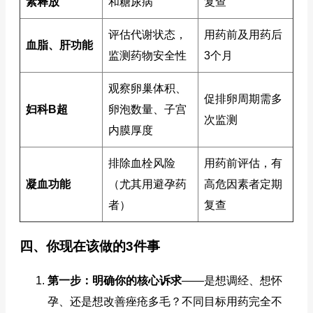
素释放
和糖尿病
复查
评估代谢状态，
用药前及用药后
血脂、肝功能
监测药物安全性
3个月
观察卵巢体积、
促排卵周期需多
妇科B超
卵泡数量、子宫
次监测
内膜厚度
排除血栓风险
用药前评估，有
凝血功能
（尤其用避孕药
高危因素者定期
者）
复查
四、你现在该做的3件事
第一步：明确你的核心诉求
——是想调经、想怀
孕、还是想改善痤疮多毛？不同目标用药完全不