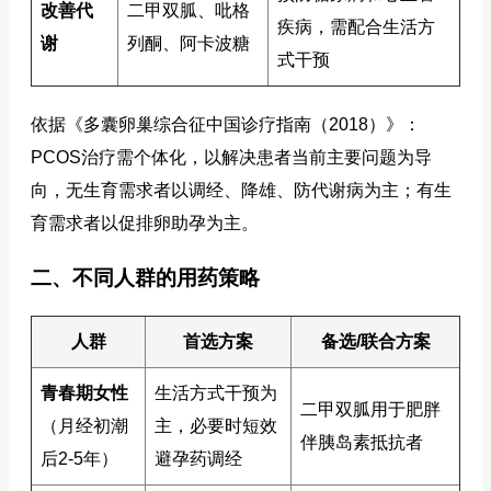
改善代
二甲双胍、吡格
疾病，需配合生活方
谢
列酮、阿卡波糖
式干预
依据《多囊卵巢综合征中国诊疗指南（2018）》：
PCOS治疗需个体化，以解决患者当前主要问题为导
向，无生育需求者以调经、降雄、防代谢病为主；有生
育需求者以促排卵助孕为主。
二、不同人群的用药策略
人群
首选方案
备选/联合方案
青春期女性
生活方式干预为
二甲双胍用于肥胖
（月经初潮
主，必要时短效
伴胰岛素抵抗者
后2-5年）
避孕药调经