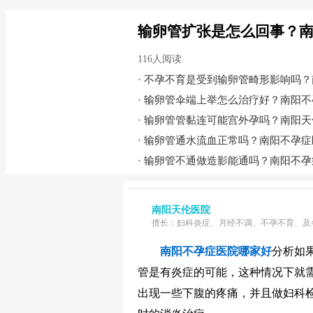
输卵管扩张是怎么回事？
116人阅读
·
不孕不育是受到输卵管畸形影响吗？
·
输卵管伞端上举怎么治疗好？南阳不
·
输卵管管黏连可能宫外孕吗？南阳天
·
输卵管通水流血正常吗？南阳不孕症
·
输卵管不通做造影能通吗？南阳不孕
南阳天伦医院
擅长：妇科炎症、月经不调、不孕不育、及
南阳不孕症医院哪家好
分析如
管是有炎症的可能，这种情况下就
出现一些下腹的疼痛，并且做妇科